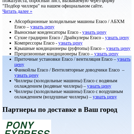
пожалуйста, опросный лист, вызываемую через форму
"Подбор чиллера" на нашем официальном сайте.
Читать далее »
Абсорбционные холодильные машины Eraco / АБХМ
Eraco –
узнать цену
Выносные конденсаторы Eraco -
узнать цену
Сухие градирни Eraco / Драйкулеры Eraco -
узнать цену
Компрессоры Eraco -
узнать цену
Крышные кондиционеры (руфтопы) Eraco –
узнать цену
Прецизионные кондиционеры Eraco –
узнать цену
Приточные установки Eraco / вентиляция Eraco –
узнать
цену
Фанкойлы Eraco / Вентиляторные доводчики Eraco –
узнать цену
Чиллеры (холодильные машины) Eraco с водяным
охлаждением (водяные чиллеры) –
узнать цену
Чиллеры (холодильные машины) Eraco с воздушным
охлаждением (воздушные чиллеры) –
узнать цену
Партнеры по доставке в Ваш город