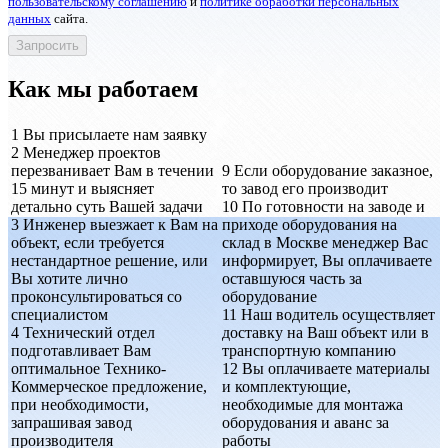
пользовательскому соглашению
и
политике обработки персональных
данных
сайта.
Как мы работаем
1
Вы присылаете нам заявку
2
Менеджер проектов
перезванивает Вам в течении
9
Если оборудование заказное,
15 минут и выясняет
то завод его производит
детально суть Вашей задачи
10
По готовности на заводе и
3
Инженер выезжает к Вам на
приходе оборудования на
объект, если требуется
склад в Москве менеджер Вас
нестандартное решение, или
информирует, Вы оплачиваете
Вы хотите лично
оставшуюся часть за
проконсультироваться со
оборудование
специалистом
11
Наш водитель осуществляет
4
Технический отдел
доставку на Ваш объект или в
подготавливает Вам
транспортную компанию
оптимальное Технико-
12
Вы оплачиваете материалы
Коммерческое предложение,
и комплектующие,
при необходимости,
необходимые для монтажа
запрашивая завод
оборудования и аванс за
производителя
работы