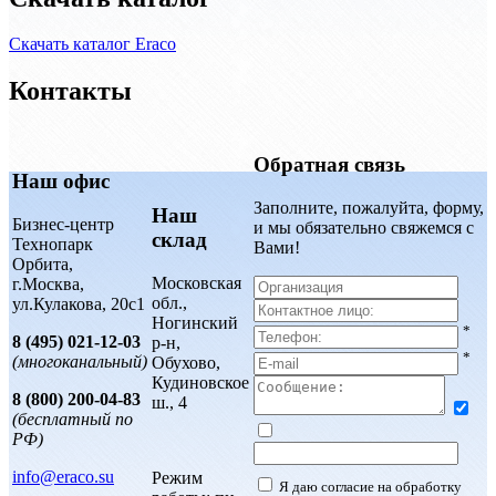
Скачать каталог Eraco
Контакты
Обратная связь
Наш офис
Заполните, пожалуйта, форму,
Наш
Бизнес-центр
и мы обязательно свяжемся с
склад
Технопарк
Вами!
Орбита,
Московская
г.Москва,
обл.,
ул.Кулакова, 20с1
Ногинский
*
8 (495) 021-12-03
р-н,
*
(многоканальный)
Обухово,
Кудиновское
8 (800) 200-04-83
ш., 4
(бесплатный по
РФ)
info@eraco.su
Режим
Я даю согласие на обработку