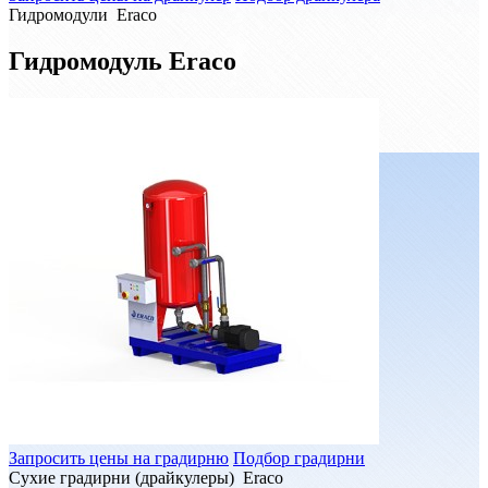
Гидромодули Eraco
Гидромодуль Eraco
Запросить цены на градирню
Подбор градирни
Сухие градирни (драйкулеры) Eraco